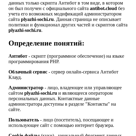
данных только скрипта Антибот в том виде, в котором
он был получен с официального сайта
antibot.cloud
без
учета его возможных модификаций администратором
сайта
plyazhi-sochi.ru
. Данная страница не описывает
политики и функционал других частей и скриптов сайта
plyazhi-sochi.ru
.
Определение понятий:
Антибот
- скрипт (программное обеспечение) на языке
программирования PHP.
Облачный сервис
- сервер онлайн-сервиса Антибот
Клауд.
Администратор
- лицо, владеющее или управляющее
сайтом
plyazhi-sochi.ru
и являющееся оператором
персональных данных. Контактные данные
администратора доступны в разделе "Контакты" на
сайте.
Пользователь
- лицо (посетитель), посещающее и
использующее сайт с помощью интернет браузера.
Cookie-файлы
(куки) - уникальный фрагмент данных,